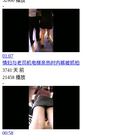
52960 播放
-
01:07
情妇与老司机电梯亲热时内裤被抓拍
3741 天 前
21458 播放
-
00:58