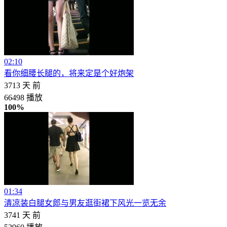
02:10
看你细腰长腿的，将来定是个好炮架
3713 天 前
66498 播放
100%
01:34
清凉装白腿女郎与男友逛街裙下风光一览无余
3741 天 前